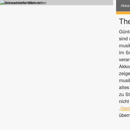
www.sadmarionetten.de
Aktue
Th
Günt
sind 
musi
im S
veran
Akko
zeige
musi
altes
zu St
nich
„Gwi
über