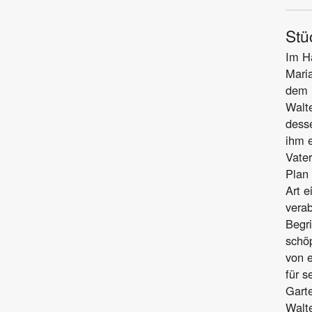
Stü
Im H
Maria
dem 
Walte
desse
ihm e
Vater
Plan 
Art e
verab
Begri
schöp
von e
für 
Garte
Walte