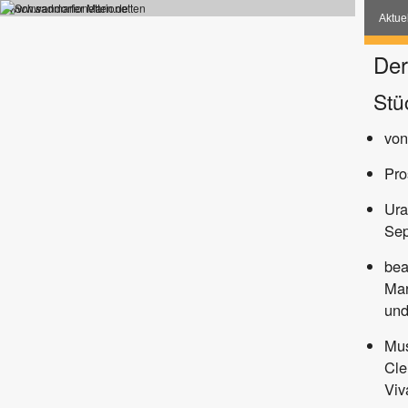
www.sadmarionetten.de
Aktue
Der
Stü
von
Pro
Ura
Sep
bea
Mar
und
Mu
Cle
Viv