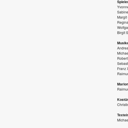
Spiele
Yvonne
Sabine
Margit
Regin
Wolfg
Birgit
Musike
Andrea
Michae
Robert 
Sebast
Franz 
Raimun
Marion
Raimu
Kostü
Christ
Textei
Michae